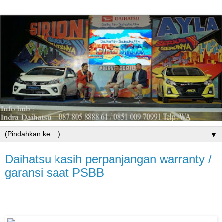
▼
Daihatsu kasih perpanjangan warranty /
garansi saat PSBB